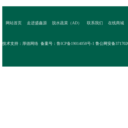
>
网站首页
走进盛鑫源
脱水蔬菜（AD）
联系我们
在线商城
技术支持：
厚德网络
备案号：
鲁ICP备19014058号-1
鲁公网安备37170202